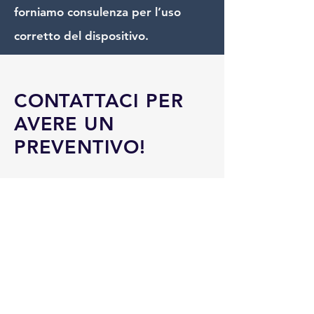
forniamo consulenza per l’uso
corretto del dispositivo.
CONTATTACI PER
AVERE UN
PREVENTIVO!
Contattaci per avere un preventivo
completamente gratuito. Se
necessario veniamo direttamente
in loco per poter valutare quale è
la miglior soluzione nel tuo
specifico caso e darti subito