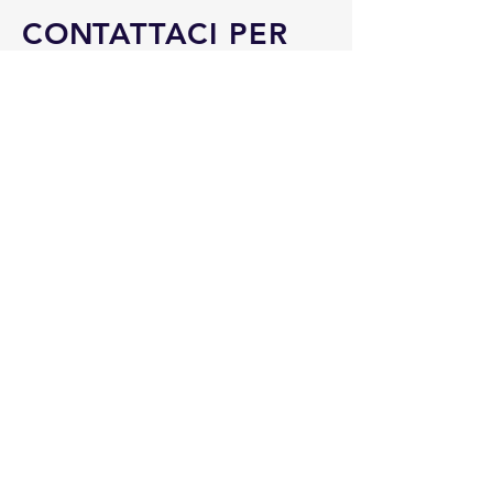
CONTATTACI PER
AVERE UN
PREVENTIVO!
Contattaci per avere un preventivo
completamente gratuito. Se
necessario veniamo direttamente
in loco per poter valutare quale è
la miglior soluzione nel tuo
specifico caso e darti subito
un'idea dei costi reali che
comporta la sua implementazione.